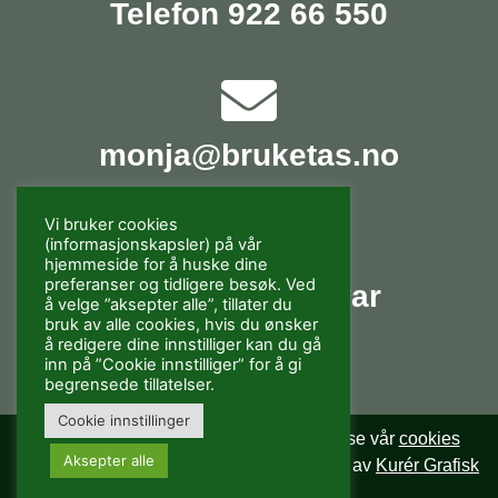
Telefon 922 66 550
monja@bruketas.no
Vi bruker cookies
(informasjonskapsler) på vår
hjemmeside for å huske dine
preferanser og tidligere besøk. Ved
Spørsmål og svar
å velge ”aksepter alle”, tillater du
bruk av alle cookies, hvis du ønsker
å redigere dine innstilliger kan du gå
inn på ”Cookie innstilliger” for å gi
begrensede tillatelser.
Cookie innstillinger
Vi bruker cookies. For mer informasjon se vår
cookies
Aksepter alle
policy
og
personvernerklæring
. Produsert av
Kurér Grafisk
AS