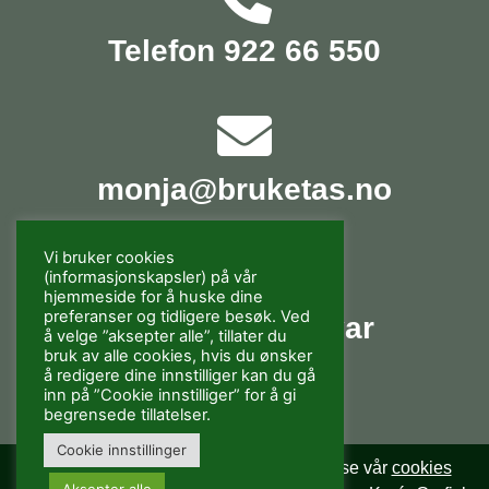
Telefon 922 66 550
monja@bruketas.no
Vi bruker cookies
(informasjonskapsler) på vår
hjemmeside for å huske dine
preferanser og tidligere besøk. Ved
Spørsmål og svar
å velge ”aksepter alle”, tillater du
bruk av alle cookies, hvis du ønsker
å redigere dine innstilliger kan du gå
inn på ”Cookie innstilliger” for å gi
begrensede tillatelser.
Cookie innstillinger
Vi bruker cookies. For mer informasjon se vår
cookies